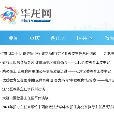
要闻
重庆
两江评
区县
教
·
"贯彻二十大 奋进新征程 建功新时代"区县教委主任系列访谈——九龙坡区委教育工委书记、区教
·
做靓云阳教育新名片 建成渝地区教育强县——云阳县委教育工委书记、县教委主任
·
乘势而上 让教育向更加公平更高质量迈进 ——江津区委教育工委书记、区教委主任
·
优质教育全覆盖 制度支撑再突破 奋力书写“幸福教育”新篇章 ——南岸区委教育工委书记、区教委
·
江北区教委主任李四川访谈
·
大渡口区教委主任伍平伟访谈
·
2021年招办主任来帮忙丨西南政法大学本科招生办公室执行主任吕亮访