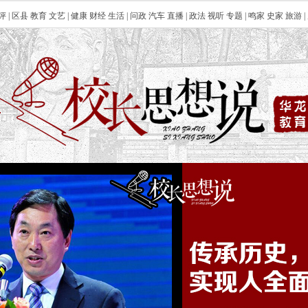
评
|
区县
教育
文艺
|
健康
财经
生活
|
问政
汽车
直播
|
政法
视听
专题
|
鸣家
史家
旅游
|